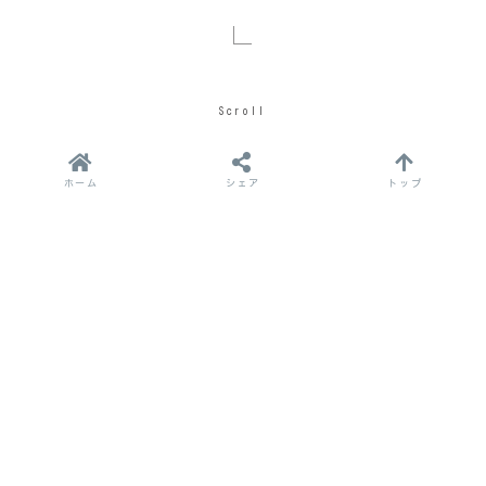
Scroll
ホーム
シェア
トップ
小鳥のように、自由自在に空を飛び、旅の思い出を紡ぐ
ように、いままで見たことのない、大空からの映像を手
軽に提供したい。
そんな想いを実現するサービスが誕生しました。
コトリンク®は、株式会社ケー・シー・エスが提供する
ドローンの自動飛行・撮影プログラムです。
大空からの眺めを、ドローンのダイナミックな動きとと